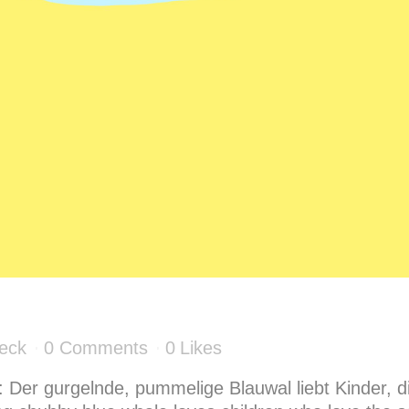
eck
0 Comments
0
Likes
: Der gurgelnde, pummelige Blauwal liebt Kinder, d