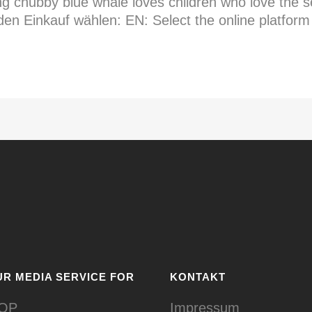
ing chubby blue whale loves children who love the s
en Einkauf wählen: EN: Select the online platform 
R MEDIA SERVICE FOR
KONTAKT
OP
Impressum