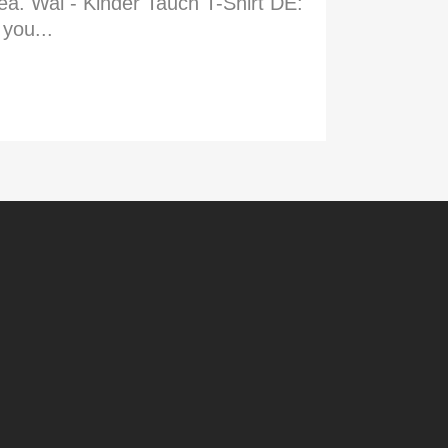
ea. Wal - Kinder Tauch T-Shirt DE:
you...