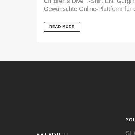
Children's Dive T-Shirt EN: Gurgl
Gewünschte Online-Plattform für d
READ MORE
YOU
SH
ART VISUELL