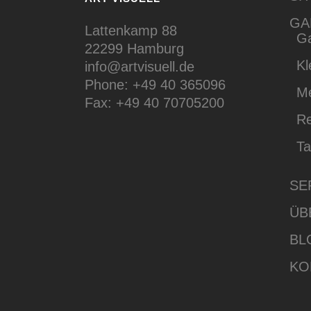
GA
Lattenkamp 88
Ga
22299 Hamburg
Kl
info@artvisuell.de
Phone: +49 40 365096
M
Fax: +49 40 70705200
Re
T
SE
ÜB
BL
KO