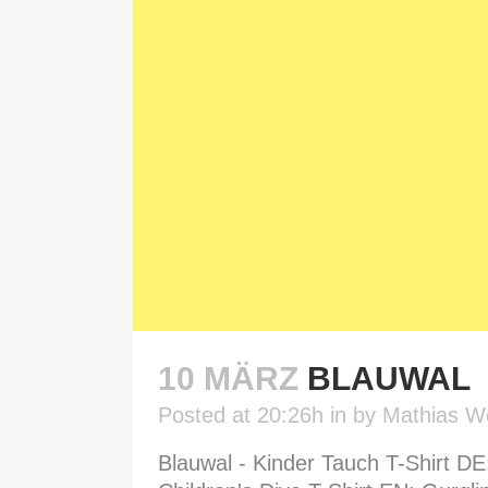
10 MÄRZ
BLAUWAL
Posted at 20:26h
in
by
Mathias W
Blauwal - Kinder Tauch T-Shirt DE