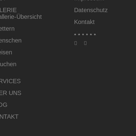
LERIE
Datenschutz
llerie-Übersicht
Kontakt
ettern
• • • • • •
enschen
isen
auchen
RVICES
ER UNS
OG
NTAKT