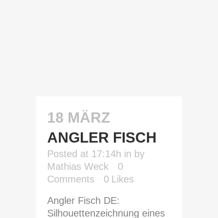
18 MÄRZ
ANGLER FISCH
Posted at 17:14h
in
by
Mathias Weck
0
Comments
0
Likes
Angler Fisch DE:
Silhouettenzeichnung eines