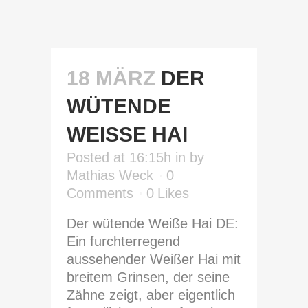
18 MÄRZ
DER
WÜTENDE
WEISSE HAI
Posted at 16:15h
in
by
Mathias Weck
0
Comments
0
Likes
Der wütende Weiße Hai DE:
Ein furchterregend
aussehender Weißer Hai mit
breitem Grinsen, der seine
Zähne zeigt, aber eigentlich