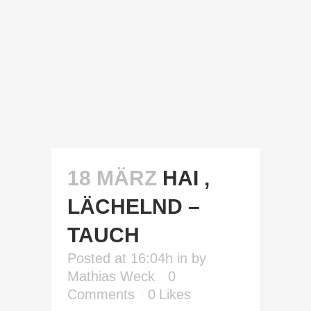
18 MÄRZ
HAI ,
LÄCHELND –
TAUCH
Posted at 16:04h
in
by
Mathias Weck
0
Comments
0
Likes